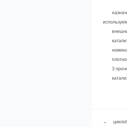
назначение
используем
внешний ц
катализат
номинальн
плотность 
3 прочност
катализато
←
цикло