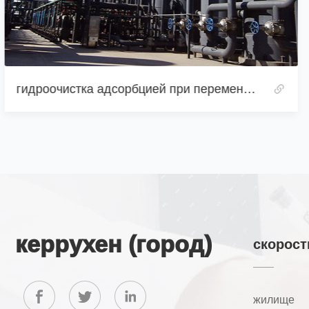
установка очистки 15 тыс.
керрухен (город)
скорост
жилище