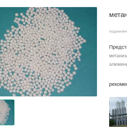
мета
подчинё
Предст
метаниз
алюмини
вспомо
рекоме