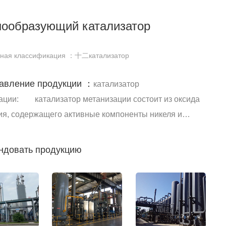
нообразующий катализатор
нная классификация ：十二катализатор
авление продукции ：
катализатор
ации: катализатор метанизации состоит из оксида
я, содержащего активные компоненты никеля и
гат……
ндовать продукцию