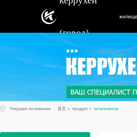
жилищ
(город)
Текущее положение ：
首页
>
продукт
>
катализатор