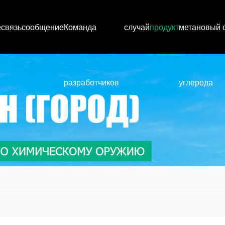
е
связь
сообщение
Команда
случай
продукт
метановый 
разработчиков
углерода