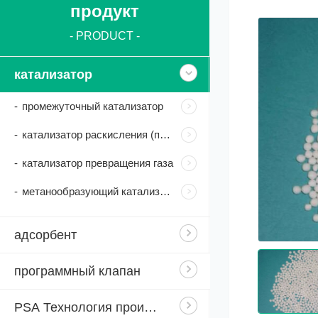
продукт
- PRODUCT -
катализатор
-
промежуточный катализатор
-
катализатор раскисления (палладиевый катализатор)
-
катализатор превращения газа
-
метанообразующий катализатор
адсорбент
программный клапан
PSA Технология производства азота