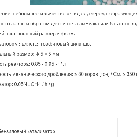
: небольшое количество оксидов углерода, образующихс
ого главным образом для синтеза аммиака или богатого во
вет, внешний размер и форма:
ором является графитовый цилиндр.
ый размер: Ф 5 × 5 мм
реактора: 0,85 - 0,95 кг / л
ь механического дробления: ≥ 80 коров [тон] / См, ≥ 350 ко
р: 0.05NL CH4 / h / g
бензиловый катализатор