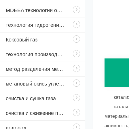
MDEEA технологии обезуглероживания
технология гидрогенизации бензола
Коксовый газ
технология производства формамида
метод разделения мембран
метановый окись углерода
катализат
очистка и сушка газа
катализат
очистка и сжижение природного газа
материалы.
активность
водород