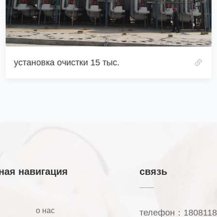
4000 Производство водорода природным газом
ная навигация
связь
о нас
телефон：1808118