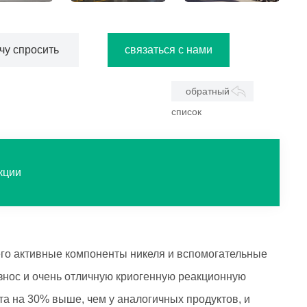
800 квадратный коксовый газ
установка для улавливания водорода
гидроочистка адсорбцией при переменном давлении
чу спросить
связаться с нами
обратный
список
кции
о активные компоненты никеля и вспомогательные
износ и очень отличную криогенную реакционную
та на 30% выше, чем у аналогичных продуктов, и